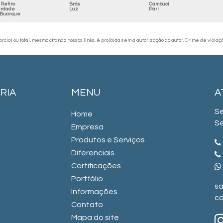
Retiro
Brás
Cambuci
erdade
Luz
Pari
 Buarque
cial ou total, mesmo citando nossos links, é proibida sem a autorização do autor. Crime de violaç
RIA
MENU
A
Se
Home
Se
Empresa
Produtos e Serviços
Diferenciais
Certificações
Portfólio
sa
Informações
ca
Contato
Mapa do site