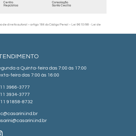
Centro
Consolação
República
Santa Cecília
ão de direito autoral – artigo 184 do Código Penal –
Lei 9610/98 - Lei de
TENDIMENTO
gunda a Quinta-feira das 7:00 às 17:00
xta-feira das 7:00 às 16:00
11 3966-3777
11 3934-3777
11 91858-8732
c@casarini.ind.br
sarini@casarini.ind.br