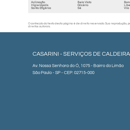
Aclimação
Bela Vista
Bom 
Higienópolis
Glicério
Lib
Santa Efigênia
Sé
Vila
O conteúdo do texto desta página é de direito reservado. Sua reprodução, par
direitos autorais
.
CASARINI - SERVIÇOS DE CALDEIRA
Av. Nossa Senhora do Ó, 1075 - Bairro do Limão
São Paulo - SP - CEP: 02715-000