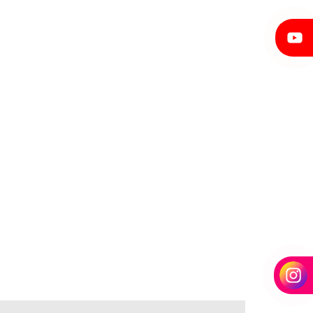
FORMAS PARA PILARES DE CONCRETO ARMADO
MONOBLOCO DESEMPENO DE EIXOS
ROLO COMPACTADOR DE ASFALTO
ROSCAS TRANSPORTADORAS
ROSCAS TRANSPORTADORAS DE CEREAIS
ROSCAS TRANSPORTADORAS HELICOIDAIS
SERVIÇO DE CALANDRAGEM
SERVIÇO DE CALANDRAGEM DE TUBOS
SERVIÇO DE CURVAMENTO DE TUBOS
SERVIÇO DOBRA DE TUBOS
SERVIÇOS DE CALANDRAGEM DE CHAPAS
SERVIÇOS DE CALDEIRARIA
SERVIÇOS DE CALDEIRARIA LEVE
SERVIÇOS DE CALDEIRARIA PESADA
TUBOS ESPECIAIS CALANDRADOS