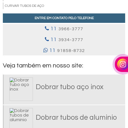
CURVAR TUBOS DE AÇO
CURVAR TUBOS DE AÇO INOX
ENTRE EM CONTATO PELO TELEFONE
DESEMPENO DE EIXO
11
3966-3777
DESEMPENO DE EIXO VALOR
DOBRA DE TUBO
11
3934-3777
DOBRA DE TUBO REDONDO
11
91858-8732
DOBRA DE TUBOS DE INOX
DOBRAR TUBO AÇO INOX
Veja também em nosso site:
DOBRAR TUBO DE AÇO
DOBRAR TUBOS DE ALUMINIO
Dobrar tubo aço inox
EIXOS PARA BATEDEIRAS DE MASSA
EMPRESA DE CALANDRAGEM
FABRICAÇÃO DE CALDEIRARIA PESADA
FABRICANTE DE SERPENTINA INDUSTRIAL
Dobrar tubos de aluminio
FORMAS DE CONCRETO ARMADO
FORMAS DE CONCRETO PARA PISO