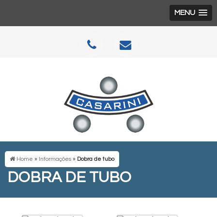
MENU
Home
»
Informações
»
Dobra de tubo
DOBRA DE TUBO