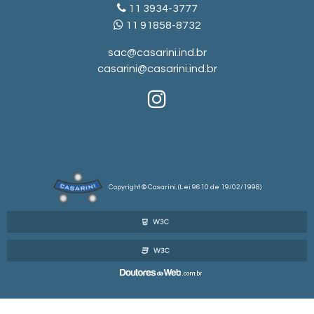
11 3934-3777
11 91858-8732
sac@casarini.ind.br
casarini@casarini.ind.br
Copyright © Casarini. (Lei 9610 de 19/02/1998)
W3C
W3C