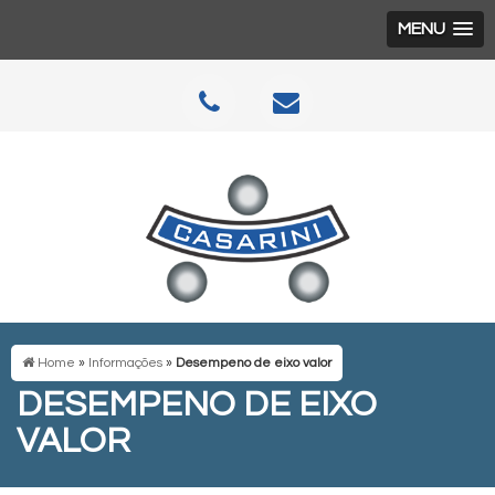
MENU
Home
»
Informações
»
Desempeno de eixo valor
DESEMPENO DE EIXO
VALOR