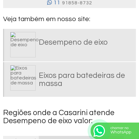
11
91858-8732
DOBRA DE TUBOS DE INOX
DOBRAR TUBO AÇO INOX
Veja também em nosso site:
DOBRAR TUBO DE AÇO
DOBRAR TUBOS DE ALUMINIO
Desempeno de eixo
EIXOS PARA BATEDEIRAS DE MASSA
EMPRESA DE CALANDRAGEM
FABRICAÇÃO DE CALDEIRARIA PESADA
FABRICANTE DE SERPENTINA INDUSTRIAL
Eixos para batedeiras de
FORMAS DE CONCRETO ARMADO
massa
FORMAS DE CONCRETO PARA PISO
FORMAS PARA PILARES DE CONCRETO ARMADO
MONOBLOCO DESEMPENO DE EIXOS
Regiões onde a Casarini atende
ROLO COMPACTADOR DE ASFALTO
Desempeno de eixo valor:
ROSCAS TRANSPORTADORAS
chamar no
ROSCAS TRANSPORTADORAS DE CEREAIS
WhatsApp
ROSCAS TRANSPORTADORAS HELICOIDAIS