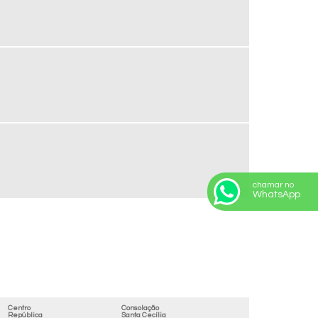
chamar no
WhatsApp
Centro
Consolação
República
Santa Cecília