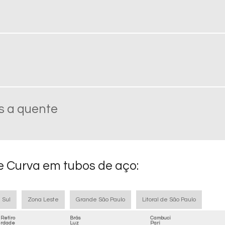
s a quente
e Curva em tubos de aço:
 Sul
Zona Leste
Grande São Paulo
Litoral de São Paulo
Retiro
Brás
Cambuci
erdade
Luz
Pari