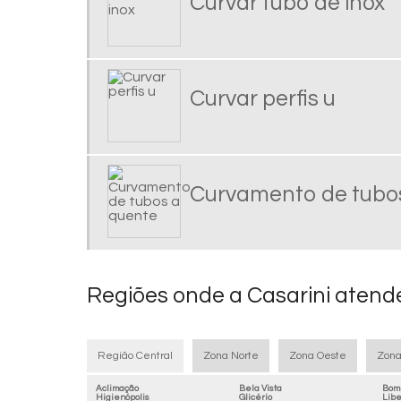
Curvar tubo de inox
Curvar perfis u
Curvamento de tubo
Regiões onde a Casarini atend
Região Central
Zona Norte
Zona Oeste
Zona
Aclimação
Bela Vista
Bom 
Higienópolis
Glicério
Lib