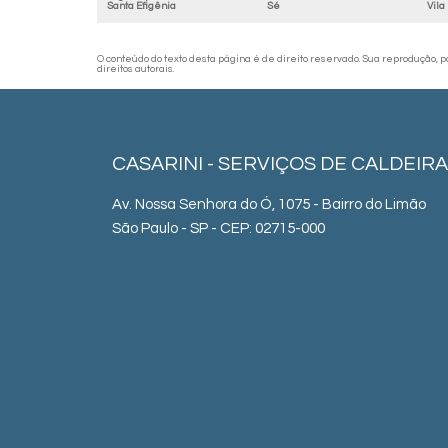
Santa Efigênia
Sé
Vila
O conteúdo do texto desta página é de direito reservado. Sua reprodução, par
direitos autorais
.
CASARINI - SERVIÇOS DE CALDEIRA
Av. Nossa Senhora do Ó, 1075 - Bairro do Limão
São Paulo - SP - CEP: 02715-000