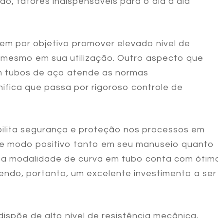
do, fatores indispensáveis para o dia a dia
em por objetivo promover elevado nível de
 mesmo em sua utilização. Outro aspecto que
m tubos de aço
atende as normas
ifica que passa por rigoroso controle de
ilita segurança e proteção nos processos em
 de modo positivo tanto em seu manuseio quanto
ssa modalidade de curva em tubo conta com ótim
sendo, portanto, um excelente investimento a ser
ispõe de alto nível de resistência mecânica,