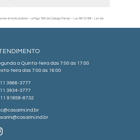
ão de direito autoral – artigo 184 do Código Penal –
Lei 9610/98 - Lei de
TENDIMENTO
gunda a Quinta-feira das 7:00 às 17:00
xta-feira das 7:00 às 16:00
11 3966-3777
11 3934-3777
11 91858-8732
c@casarini.ind.br
sarini@casarini.ind.br