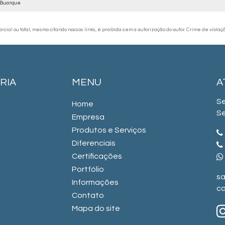
 Buarque
cial ou total, mesmo citando nossos links, é proibida sem a autorização do autor. Crime de violaç
RIA
MENU
A
Se
Home
Se
Empresa
Produtos e Serviços
Diferenciais
Certificações
Portfólio
sa
Informações
ca
Contato
Mapa do site