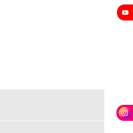
FORMAS PARA PILARES DE CONCRETO ARMADO
MONOBLOCO DESEMPENO DE EIXOS
ROLO COMPACTADOR DE ASFALTO
ROSCAS TRANSPORTADORAS
ROSCAS TRANSPORTADORAS DE CEREAIS
ROSCAS TRANSPORTADORAS HELICOIDAIS
SERVIÇO DE CALANDRAGEM
SERVIÇO DE CALANDRAGEM DE TUBOS
SERVIÇO DE CURVAMENTO DE TUBOS
SERVIÇO DOBRA DE TUBOS
SERVIÇOS DE CALANDRAGEM DE CHAPAS
SERVIÇOS DE CALDEIRARIA
SERVIÇOS DE CALDEIRARIA LEVE
SERVIÇOS DE CALDEIRARIA PESADA
TUBOS ESPECIAIS CALANDRADOS